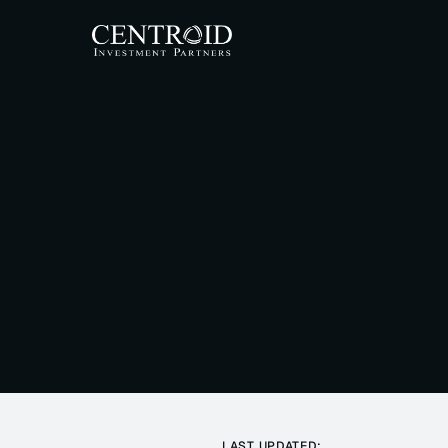
P
[KR]
왜
Company
Over
Inves
Ag
ESG
Socia
Cont
Get i
LAST UPDATED: