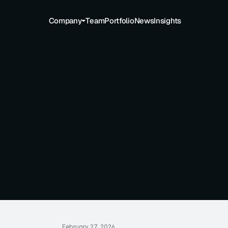
Company
Team
Portfolio
News
Insights
Overview
ESG
Operations Optimization
오
기업에
AI
까?
February 27, 2026