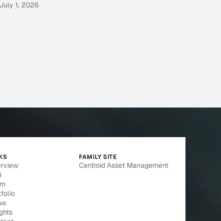
July 1, 2026
KS
FAMILY SITE
rview
Centroid Asset Management
G
am
folio
ws
ights