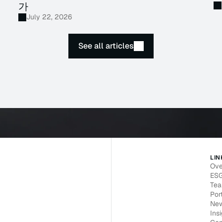
가
July 22, 2026
See all articles
LIN
Ove
ES
Te
Port
Ne
Ins