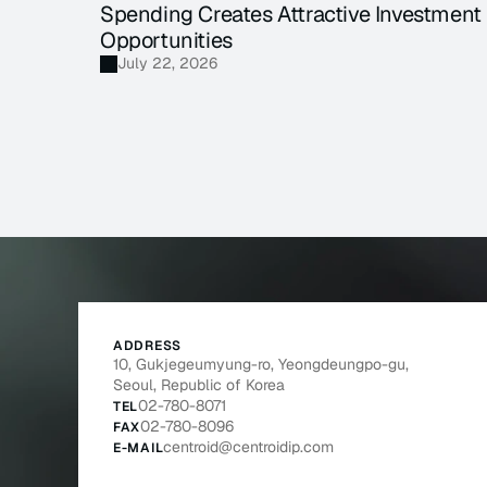
Spending Creates Attractive Investment 
Opportunities
July 22, 2026
ADDRESS
10, Gukjegeumyung-ro, Yeongdeungpo-gu, 
Seoul, Republic of Korea
02-780-8071
TEL
02-780-8096
FAX
centroid@centroidip.com
E-MAIL