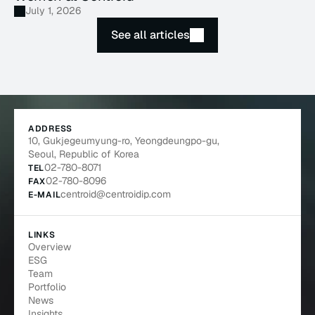
July 1, 2026
See all articles
ADDRESS
10, Gukjegeumyung-ro, Yeongdeungpo-gu, 
Seoul, Republic of Korea
02-780-8071
TEL
02-780-8096
FAX
centroid@centroidip.com
E-MAIL
LINKS
Overview
ESG
Team
Portfolio
News
Insights